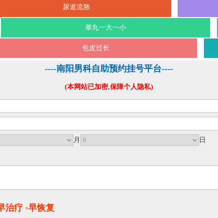
尿道流脓
睾丸一大一小
包皮过长
----南阳男科自助预约挂号平台----
(本网站已加密,保障个人隐私)
月
日
·早治疗 ·早恢复