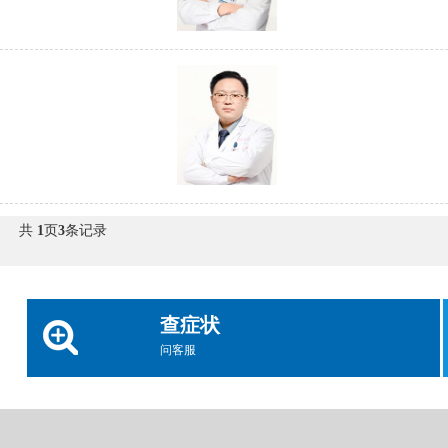
共
1
页
3
条记录
查症状
问客服