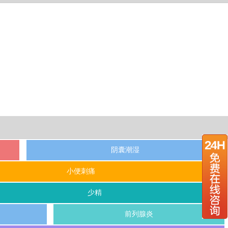
阴囊潮湿
小便刺痛
少精
前列腺炎