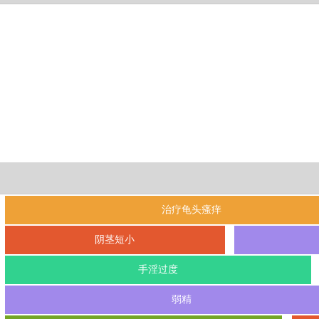
治疗龟头瘙痒
阴茎短小
手淫过度
弱精