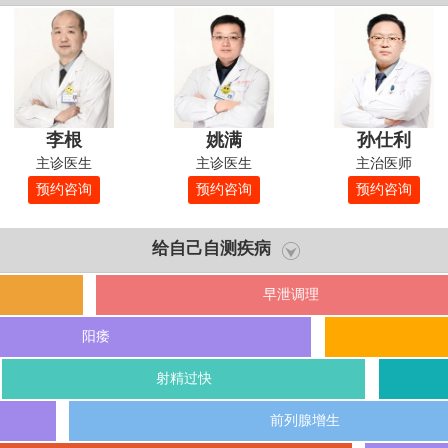
李根
姚满
孙仕利
主诊医生
主诊医生
主治医师
预约咨询
预约咨询
预约咨询
给自己自测疾病
早泄调理
阳痿
射精过快
前列腺增生