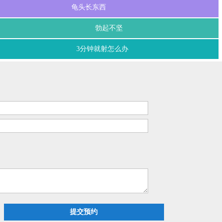
龟头长东西
勃起不坚
3分钟就射怎么办