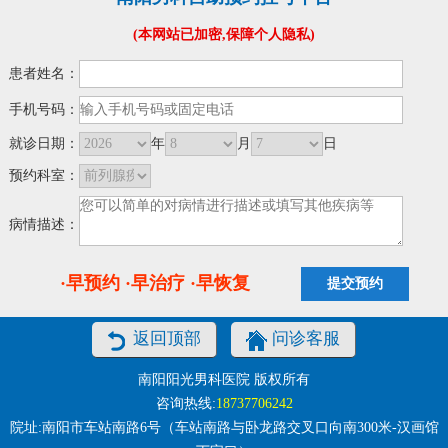
(本网站已加密,保障个人隐私)
患者姓名：
手机号码：
就诊日期：
年
月
日
预约科室：
病情描述：
·早预约 ·早治疗 ·早恢复
返回顶部
问诊客服
南阳阳光男科医院 版权所有
咨询热线:
18737706242
院址:南阳市车站南路6号（车站南路与卧龙路交叉口向南300米-汉画馆