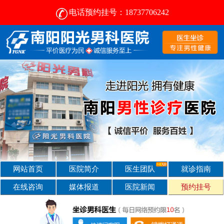
电话预约挂号：18737706242
南阳治疗前列腺的医院-南阳阳光男科医院 [前列腺专科]
网站首页
医院简介
医生团队
就诊指南
在线咨询
媒体报道
医院新闻
预约挂号