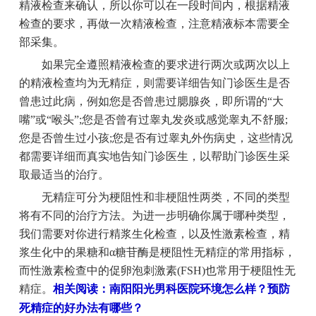
精液检查来确认，所以你可以在一段时间内，根据精液
检查的要求，再做一次精液检查，注意精液标本需要全
部采集。
如果完全遵照精液检查的要求进行两次或两次以上
的精液检查均为无精症，则需要详细告知门诊医生是否
曾患过此病，例如您是否曾患过腮腺炎，即所谓的“大
嘴”或“喉头”;您是否曾有过睾丸发炎或感觉睾丸不舒服;
您是否曾生过小孩;您是否有过睾丸外伤病史，这些情况
都需要详细而真实地告知门诊医生，以帮助门诊医生采
取最适当的治疗。
无精症可分为梗阻性和非梗阻性两类，不同的类型
将有不同的治疗方法。为进一步明确你属于哪种类型，
我们需要对你进行精浆生化检查，以及性激素检查，精
浆生化中的果糖和α糖苷酶是梗阻性无精症的常用指标，
而性激素检查中的促卵泡刺激素(FSH)也常用于梗阻性无
精症。
相关阅读：南阳阳光男科医院环境怎么样？预防
死精症的好办法有哪些？