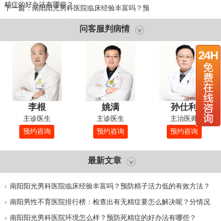
精症的好办法有哪些？
下一篇：
南阳阳光男科医院临床经验丰富吗？预
防精子活力低的有效方法？
问客服判病情
李根
姚满
孙仕利
主诊医生
主诊医生
主治医师
预约咨询
预约咨询
预约咨询
最新文章
南阳阳光男科医院临床经验丰富吗？预防精子活力低的有效方法？
南阳男性不育医院排行榜：检查出有无精症要怎么解决呢？分情况
治疗
南阳阳光男科医院环境怎么样？预防死精症的好办法有哪些？