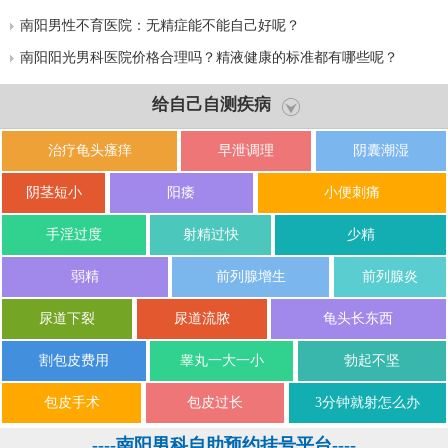
南阳男性不育医院：无精症能不能自己好呢？
南阳阳光男科医院价格合理吗？精液健康的标准都有哪些呢？
给自己自测疾病
治疗龟头瘙痒
早泄调理
阴囊潮湿
阴茎短小
阳痿
小便刺痛
手淫过度
射精过快
少精
弱精
前列腺增生
前列腺炎
尿道下裂
尿道流脓
龟头长东西
割包皮费用
睾丸一大一小
勃起不坚
包皮手术
包皮过长
3分钟就射怎么办
----南阳男科自助预约挂号平台----