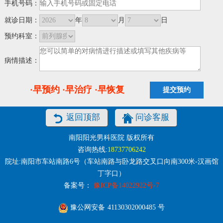
手机号码：
就诊日期：
年
月
日
预约科室：
病情描述：
·早预约 ·早治疗 ·早恢复
返回顶部
问诊客服
南阳阳光男科医院 版权所有
咨询热线:
18737706242
院址:南阳市车站南路6号（车站南路与卧龙路交叉口向南300米-汉画馆
丁字口）
备案号：
豫ICP备14022922号-7
豫公网安备
41130302000485
号