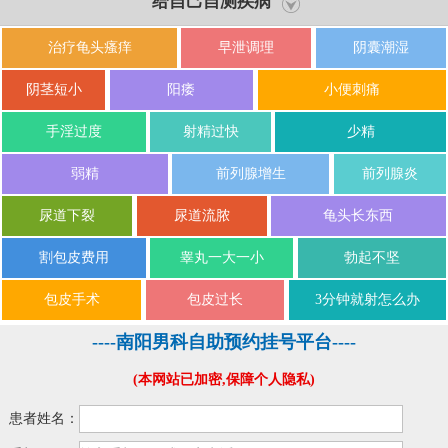
给自己自测疾病
治疗龟头瘙痒
早泄调理
阴囊潮湿
阴茎短小
阳痿
小便刺痛
手淫过度
射精过快
少精
弱精
前列腺增生
前列腺炎
尿道下裂
尿道流脓
龟头长东西
割包皮费用
睾丸一大一小
勃起不坚
包皮手术
包皮过长
3分钟就射怎么办
----南阳男科自助预约挂号平台----
(本网站已加密,保障个人隐私)
患者姓名：