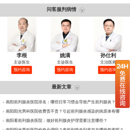
问客服判病情
李根
姚满
孙仕利
主诊医生
主诊医生
主治医师
预约咨询
预约咨询
预约咨询
最新文章
南阳前列腺炎医院排名：哪些日常习惯会导致产生前列腺炎？
南阳阳光男科医院收费贵不贵？引起前列腺炎感染的病原体有哪
些？
南阳看前列腺炎医院：做好前列腺炎护理需要注意哪些？
南阳阳光男科医院价格合理吗？患前列腺炎到底存在哪些危害呢？