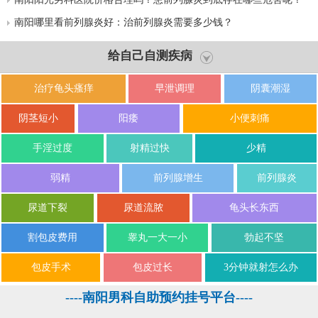
南阳哪里看前列腺炎好：治前列腺炎需要多少钱？
给自己自测疾病
治疗龟头瘙痒
早泄调理
阴囊潮湿
阴茎短小
阳痿
小便刺痛
手淫过度
射精过快
少精
弱精
前列腺增生
前列腺炎
尿道下裂
尿道流脓
龟头长东西
割包皮费用
睾丸一大一小
勃起不坚
包皮手术
包皮过长
3分钟就射怎么办
----南阳男科自助预约挂号平台----