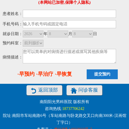
(本网站已加密,保障个人隐私)
患者姓名：
手机号码：
就诊日期：
年
月
日
预约科室：
病情描述：
·早预约 ·早治疗 ·早恢复
返回顶部
问诊客服
南阳阳光男科医院 版权所有
咨询热线:
18737706242
院址:南阳市车站南路6号（车站南路与卧龙路交叉口向南300米-汉画馆
丁字口）