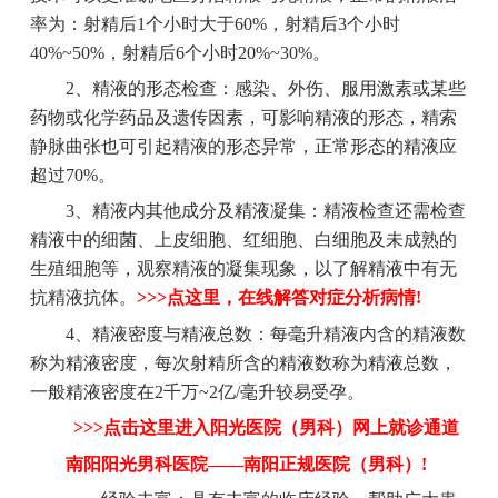
率为：射精后1个小时大于60%，射精后3个小时
40%~50%，射精后6个小时20%~30%。
2、精液的形态检查：感染、外伤、服用激素或某些
药物或化学药品及遗传因素，可影响精液的形态，精索
静脉曲张也可引起精液的形态异常，正常形态的精液应
超过70%。
3、精液内其他成分及精液凝集：精液检查还需检查
精液中的细菌、上皮细胞、红细胞、白细胞及未成熟的
生殖细胞等，观察精液的凝集现象，以了解精液中有无
抗精液抗体。
>>>点这里，在线解答对症分析病情!
4、精液密度与精液总数：每毫升精液内含的精液数
称为精液密度，每次射精所含的精液数称为精液总数，
一般精液密度在2千万~2亿/毫升较易受孕。
>>>点击这里进入阳光医院（男科）网上就诊通道
南阳阳光男科医院——南阳正规医院（男科）!