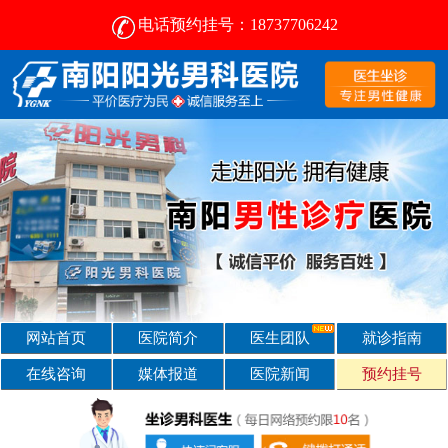
电话预约挂号：18737706242
南阳治疗前列腺的医院-南阳阳光男科医院 [前列腺专科]
网站首页
医院简介
医生团队
就诊指南
在线咨询
媒体报道
医院新闻
预约挂号