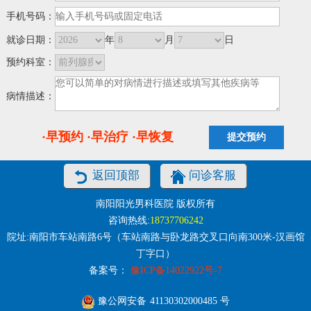
手机号码：
就诊日期：
年
月
日
预约科室：
病情描述：
·早预约 ·早治疗 ·早恢复
返回顶部
问诊客服
南阳阳光男科医院 版权所有
咨询热线:
18737706242
院址:南阳市车站南路6号（车站南路与卧龙路交叉口向南300米-汉画馆
丁字口）
备案号：
豫ICP备14022922号-7
豫公网安备
41130302000485
号