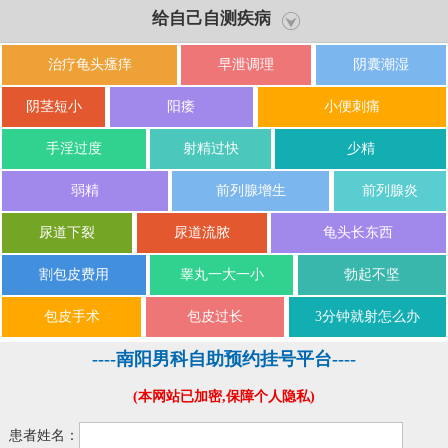
给自己自测疾病
治疗龟头瘙痒
早泄调理
阴囊潮湿
阴茎短小
阳痿
小便刺痛
手淫过度
射精过快
少精
弱精
前列腺增生
前列腺炎
尿道下裂
尿道流脓
龟头长东西
割包皮费用
睾丸一大一小
勃起不坚
包皮手术
包皮过长
3分钟就射怎么办
----南阳男科自助预约挂号平台----
(本网站已加密,保障个人隐私)
患者姓名：