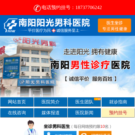
电话预约挂号：18737706242
南阳治疗前列腺的医院-南阳阳光男科医院 [前列腺专科]
网站首页
医院简介
医生团队
就诊指南
在线咨询
媒体报道
医院新闻
预约挂号